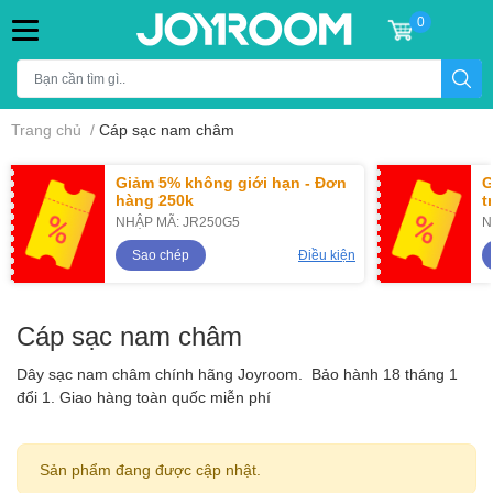
0
Trang chủ
/
Cáp sạc nam châm
Giảm 5% không giới hạn - Đơn
G
hàng 250k
t
NHẬP MÃ: JR250G5
N
Sao chép
Điều kiện
Cáp sạc nam châm
Dây sạc nam châm chính hãng Joyroom. Bảo hành 18 tháng 1
đổi 1. Giao hàng toàn quốc miễn phí
Sản phẩm đang được cập nhật.