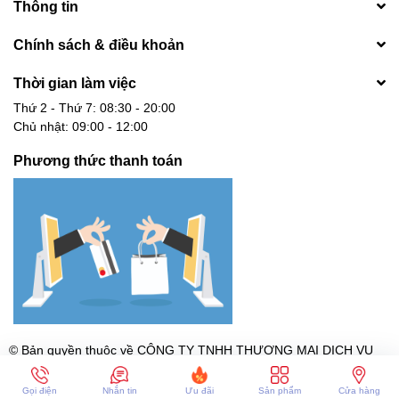
Thông tin
Chính sách & điều khoản
Thời gian làm việc
Thứ 2 - Thứ 7: 08:30 - 20:00
Chủ nhật: 09:00 - 12:00
Phương thức thanh toán
© Bản quyền thuộc về
CÔNG TY TNHH THƯƠNG MẠI DỊCH VỤ
CÔNG NGHỆ DGA - MST: 0317479060 Cấp ngày 19/09/2022 tại
Hồ Chí Minh
Gọi điện
Nhắn tin
Ưu đãi
Sản phẩm
Cửa hàng