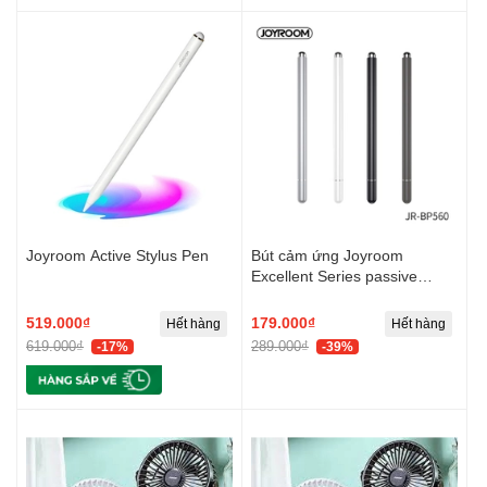
Joyroom Active Stylus Pen
Bút cảm ứng Joyroom
Excellent Series passive
capacitive pen BP560S dùng
cho máy tính bảng, Laptop
519.000₫
179.000₫
Hết hàng
Hết hàng
cảm ứng
619.000₫
289.000₫
-17%
-39%