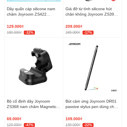
Dây quấn cáp silicone nam
Giá đỡ từ tính silicone hút
châm Joyroom ZS422
chân không Joyroom ZS393
Magnetic Cable Tie (Bộ 6 cái)
Magnetic Suction Phone
Mount
129.000₫
209.000₫
189.000₫
249.000₫
-32%
-17%
Bộ cố định dây Joyroom
Bút cảm ứng Joyroom DR01
ZS368 nam châm Magnetic
passive stylus pen dùng cho
Cable Organizer bộ 3 cái
điện thoại cảm biến điện
dung, máy tính bảng, laptop
69.000₫
109.000₫
129.000₫
139.000₫
-47%
-22%