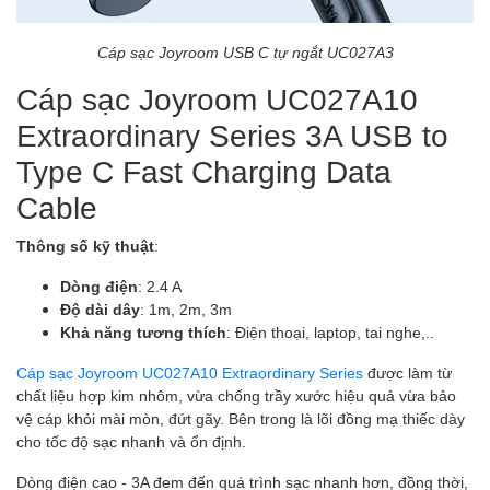
Cáp sạc Joyroom USB C tự ngắt UC027A3
Cáp sạc Joyroom UC027A10
Extraordinary Series 3A USB to
Type C Fast Charging Data
Cable
Thông số kỹ thuật
:
Dòng điện
: 2.4 A
Độ dài dây
: 1m, 2m, 3m
Khả năng tương thích
: Điện thoại, laptop, tai nghe,..
Cáp sạc Joyroom UC027A10 Extraordinary Series
được làm từ
chất liệu hợp kim nhôm, vừa chống trầy xước hiệu quả vừa bảo
vệ cáp khỏi mài mòn, đứt gãy. Bên trong là lõi đồng mạ thiếc dày
cho tốc độ sạc nhanh và ổn định.
Dòng điện cao - 3A đem đến quá trình sạc nhanh hơn, đồng thời,