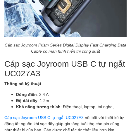
Cáp sạc Joyroom Prism Series Digital Display Fast Charging Data
Cable có màn hình hiển thị công suất
Cáp sạc Joyroom USB C tự ngắt
UC027A3
Thông số kỹ thuật
:
Dòng điện
: 2.4 A
Độ dài dây
: 1.2m
Khả năng tương thích
: Điện thoại, laptop, tai nghe,...
Cáp sạc Joyroom USB C tự ngắt UC027A3
nổi bật với thiết kế tự
động tắt nguồn khi sạc đầy giúp gia tăng tuổi thọ cho pin cũng
như thiết bị của bạn. Cáp được chế tác từ chất liệu hợp kim