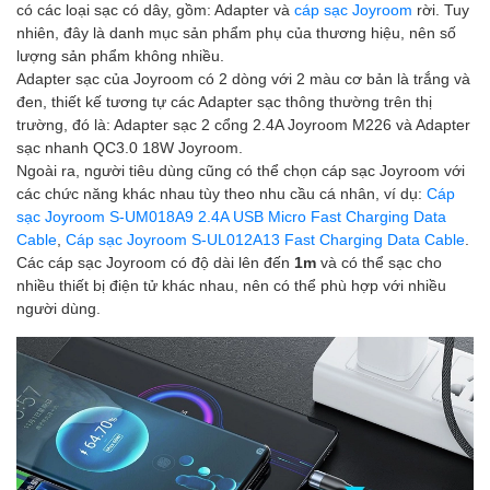
có các loại sạc có dây, gồm: Adapter và
cáp sạc Joyroom
rời. Tuy
nhiên, đây là danh mục sản phẩm phụ của thương hiệu, nên số
lượng sản phẩm không nhiều.
Adapter sạc của Joyroom có 2 dòng với 2 màu cơ bản là trắng và
đen, thiết kế tương tự các Adapter sạc thông thường trên thị
trường, đó là: Adapter sạc 2 cổng 2.4A Joyroom M226 và Adapter
sạc nhanh QC3.0 18W Joyroom.
Ngoài ra, người tiêu dùng cũng có thể chọn cáp sạc Joyroom với
các chức năng khác nhau tùy theo nhu cầu cá nhân, ví dụ:
Cáp
sạc Joyroom S-UM018A9 2.4A USB Micro Fast Charging Data
Cable
,
Cáp sạc Joyroom S-UL012A13 Fast Charging Data Cable
.
Các cáp sạc Joyroom có độ dài lên đến
1m
và có thể sạc cho
nhiều thiết bị điện tử khác nhau, nên có thể phù hợp với nhiều
người dùng.