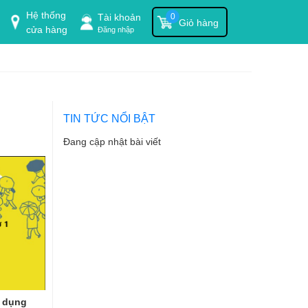
Hệ thống
Tài khoản
0
Giỏ hàng
cửa hàng
Đăng nhập
TIN TỨC NỔI BẬT
Đang cập nhật bài viết
ử dụng