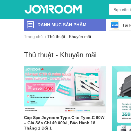
DANH MỤC SẢN PHẨM
Tài 
Trang chủ
/
Thủ thuật - Khuyến mãi
Thủ thuật - Khuyến mãi
Cáp Sạc Joyroom Type-C to Type-C 60W
– Giá Sốc Chỉ 49.000đ, Bảo Hành 18
Tháng 1 Đổi 1