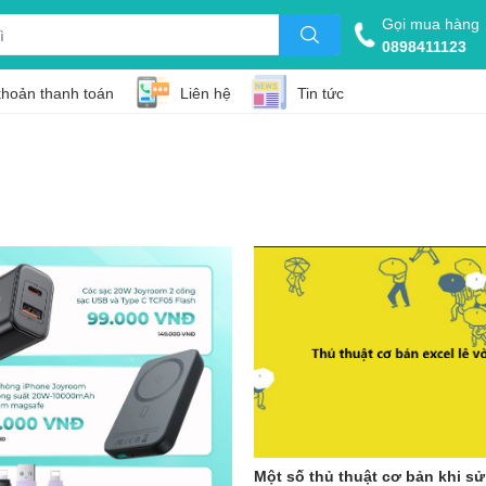
Gọi mua hàng
0898411123
khoản thanh toán
Liên hệ
Tin tức
Một số thủ thuật cơ bản khi s