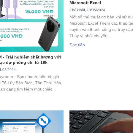
Microsoft Excel
Chủ Nhật, 19/05/2024
Một số thủ thuật cơ bản khi sử d
Microsoft Excel Thêm các thao t
xuyên vào thanh công cụ truy cậ
Thay vì phải chuyển...
Đọc tiếp
- Trải nghiệm chất lượng với
ạc dự phòng chỉ từ 19k
1/08/2024
oyroom - Sạc nhanh, bền bỉ, giá
i 76 Lũy Bán Bích, Tân Thới Hòa,
ạn đang tìm kiếm một chiếc...