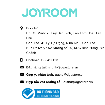
Địa chỉ:
Hồ Chí Minh: 76 Lũy Bán Bích, Tân Thới Hòa, Tân
Phú
Cần Thơ: 41 Lý Tự Trọng, Ninh Kiều, Cần Thơ
Hub Delivery : 52 Đường số 20, KDC Bình Hưng, Bìn
Chánh
Hotline:
0898411123
Đặt hàng tại:
nhu.th@dgastore.vn
Góp ý, phản ánh:
autnd@dgastore.vn
Hợp tác với chúng tôi:
autnd@dgastore.vn