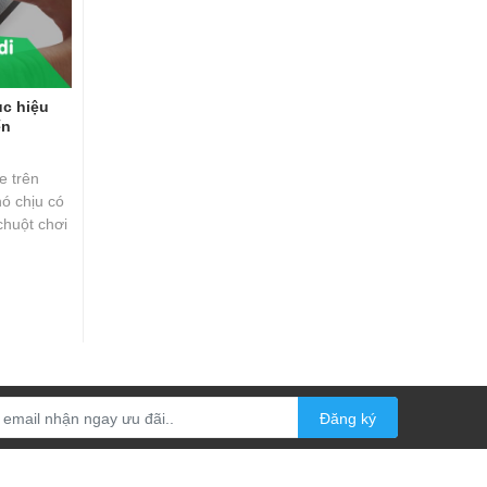
c hiệu
ển
e trên
hó chịu có
chuột chơi
Đăng ký