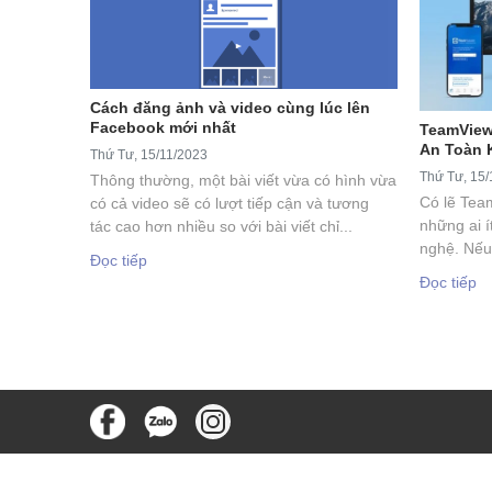
Cách đăng ảnh và video cùng lúc lên
Facebook mới nhất
TeamView
An Toàn 
Thứ Tư, 15/11/2023
Thứ Tư, 15/
Thông thường, một bài viết vừa có hình vừa
Có lẽ Tea
có cả video sẽ có lượt tiếp cận và tương
những ai í
tác cao hơn nhiều so với bài viết chỉ...
nghệ. Nếu
Đọc tiếp
Đọc tiếp