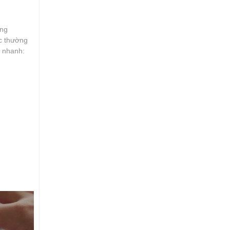
ụng
ác thường
p nhanh: