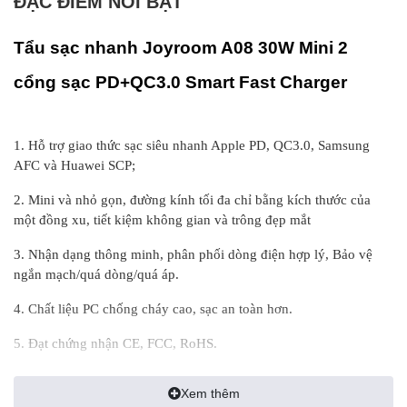
ĐẶC ĐIỂM NỔI BẬT
Tẩu sạc nhanh Joyroom A08 30W Mini 2
cổng sạc PD+QC3.0 Smart Fast Charger
1. Hỗ trợ giao thức sạc siêu nhanh Apple PD, QC3.0, Samsung
AFC và Huawei SCP;
2. Mini và nhỏ gọn, đường kính tối đa chỉ bằng kích thước của
một đồng xu, tiết kiệm không gian và trông đẹp mắt
3. Nhận dạng thông minh, phân phối dòng điện hợp lý, Bảo vệ
ngắn mạch/quá dòng/quá áp.
4. Chất liệu PC chống cháy cao, sạc an toàn hơn.
5. Đạt chứng nhận CE, FCC, RoHS.
Sản xuất tại Trung Quốc
Xem thêm