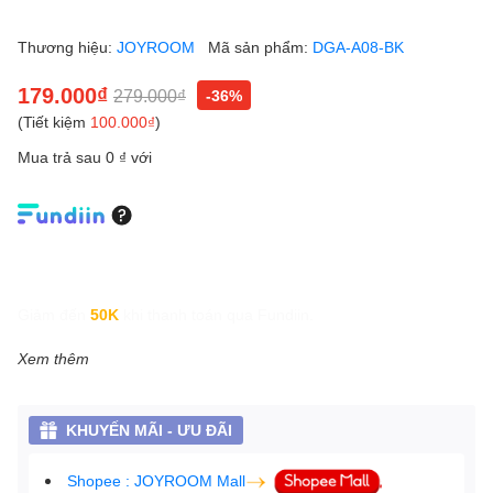
Thương hiệu:
JOYROOM
Mã sản phẩm:
DGA-A08-BK
179.000₫
279.000₫
-36%
(Tiết kiệm
100.000₫
)
Mua trả sau 0 ₫ với
Giảm đến
50K
khi thanh toán qua Fundiin.
Xem thêm
KHUYẾN MÃI - ƯU ĐÃI
Shopee : JOYROOM Mall