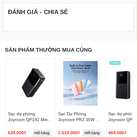
ĐÁNH GIÁ - CHIA SẺ
SẢN PHẨM THƯỜNG MUA CÙNG
Sạc dự phòng
Sạc Dự Phòng
Sạc dự phòng
Joyroom QP192 Mini
Joyroom PR2 35W
Joyroom QP19
Star công suất 22.5W
Mini dây rút C kèm cáp
Star công suấ
Power Bank dung
L chứng nhận CCC
Power Bank c
639.000₫
1.019.000₫
469.000₫
Hết hàng
Hết hàng
H
lượng 20,000mAh -
hình hiển thị pi