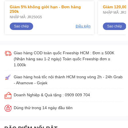
Giảm 5% không giới hạn - Đơn hàng
Giảm 120,000
250k
NHẬP MÃ: JR3
NHẬP MÃ: JR250G5
Sao chép
Điều kiện
Sao chép
Giao hàng COD toàn quốc Freeship HCM : Đơn ≥ 500K
(Nhận hàng sau 1-2 ngày) Toàn quốc Freeship đơn ≥
1.000k
Giao hàng hoả tốc nội thành HCM trong vòng 2h - 24h Grab
- Ahamove - Gojek
Doanh Nghiệp & Quà tặng : 0909 009 704
Dùng thử trong 14 ngày đầu tiên