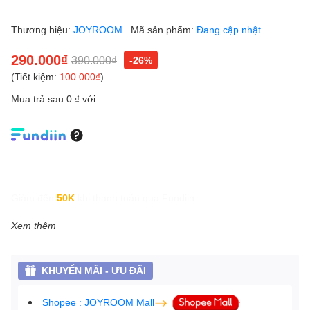
Thương hiệu:
JOYROOM
Mã sản phẩm:
Đang cập nhật
290.000₫
390.000₫
-26%
(Tiết kiệm:
100.000₫
)
Mua trả sau 0 ₫ với
Giảm đến
50K
khi thanh toán qua Fundiin.
Xem thêm
KHUYẾN MÃI - ƯU ĐÃI
Shopee : JOYROOM Mall