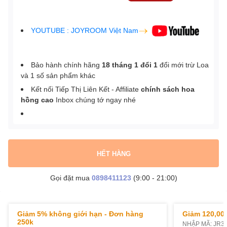
YOUTUBE : JOYROOM Việt Nam
Bảo hành chính hãng
18 tháng 1 đổi 1
đổi mới trừ Loa
và 1 số sản phẩm khác
Kết nối Tiếp Thị Liên Kết - Affiliate
chính sách hoa
hồng cao
Inbox chúng tớ ngay nhé
HẾT HÀNG
Gọi đặt mua
0898411123
(9:00 - 21:00)
Giảm 5% không giới hạn - Đơn hàng
Giảm 120,000
250k
NHẬP MÃ: JR3