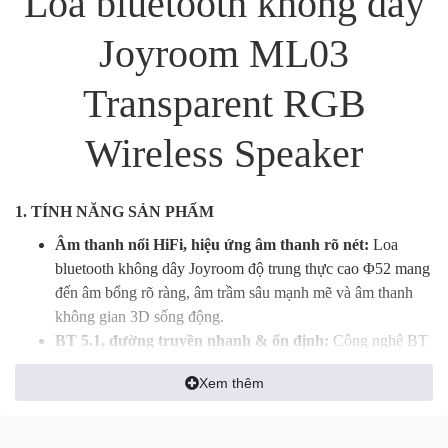
Loa bluetooth không dây
Joyroom ML03
Transparent RGB
Wireless Speaker
1. TÍNH NĂNG SẢN PHẨM
Âm thanh nổi HiFi, hiệu ứng âm thanh rõ nét:
Loa
bluetooth không dây Joyroom độ trung thực cao Φ52 mang
đến âm bổng rõ ràng, âm trầm sâu mạnh mẽ và âm thanh
không gian 3D sống động.
BT 5.1, đường truyền nhanh & ổn định:
Công nghệ BT
5.1 kết nối tức thì, đường truyền ổn định, độ trễ thấp, khả
Xem thêm
năng chống nhiễu cao, tự động kết nối lại.
Nhiều hiệu ứng đèn LED với màu sắc tùy chọn:
Chọn
một hiệu ứng ánh sáng và màu sắc yêu thích để đi cùng với