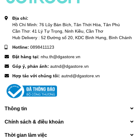
Thời gian chờ (đã kết nối): 48h
Đầu vào sạc: 5V
⎓
1A
Địa chỉ:
Cổng sạc: Type-C
Hồ Chí Minh: 76 Lũy Bán Bích, Tân Thới Hòa, Tân Phú
Chất liệu: NHỰA ABS
Cần Thơ: 41 Lý Tự Trọng, Ninh Kiều, Cần Thơ
Trọng lượng tịnh: 215 g
Hub Delivery : 52 Đường số 20, KDC Bình Hưng, Bình Chánh
Sản xuất tại Trung Quốc
Hotline:
0898411123
Đặt hàng tại:
nhu.th@dgastore.vn
3. HÌNH ẢNH SẢN PHẨM
Góp ý, phản ánh:
autnd@dgastore.vn
Hợp tác với chúng tôi:
autnd@dgastore.vn
Thông tin
Chính sách & điều khoản
Thời gian làm việc