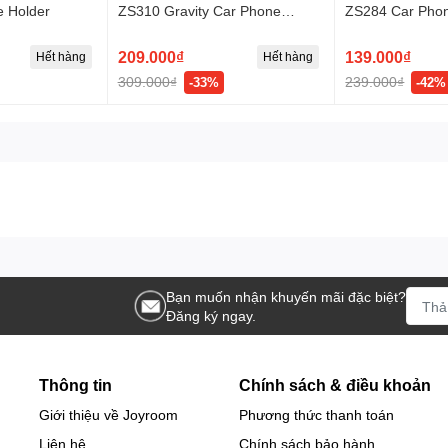
 Holder
ZS310 Gravity Car Phone
ZS284 Car Phon
Holder
209.000₫
139.000₫
Hết hàng
Hết hàng
309.000₫
239.000₫
-33%
-42%
Bạn muốn nhận khuyến mãi đặc biệt?
Đăng ký ngay.
Thông tin
Chính sách & điều khoản
Giới thiệu về Joyroom
Phương thức thanh toán
Liên hệ
Chính sách bảo hành