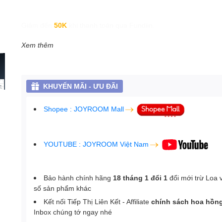
Giảm đến
50K
khi thanh toán qua Fundiin.
Xem thêm
KHUYẾN MÃI - ƯU ĐÃI
Shopee : JOYROOM Mall
YOUTUBE : JOYROOM Việt Nam
Bảo hành chính hãng
18 tháng 1 đổi 1
đổi mới trừ Loa 
số sản phẩm khác
Kết nối Tiếp Thị Liên Kết - Affiliate
chính sách hoa hồn
Inbox chúng tớ ngay nhé