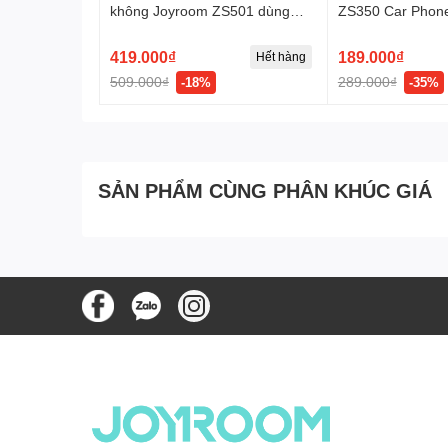
không Joyroom ZS501 dùng
ZS350 Car Phone
cho xe hơi, văn phòng
419.000₫
189.000₫
Hết hàng
509.000₫
289.000₫
-18%
-35%
SẢN PHẨM CÙNG PHÂN KHÚC GIÁ