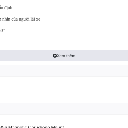
ổn định
 nhìn của người lái xe
60°
Xem thêm
S356 Magnetic Car Phone Mount