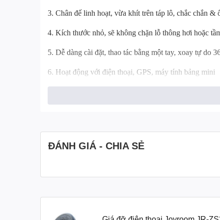
3. Chân đế linh hoạt, vừa khít trên táp lô, chắc chắn & 
4. Kích thước nhỏ, sẽ không chặn lỗ thông hơi hoặc tầm
5. Dễ dàng cài đặt, thao tác bằng một tay, xoay tự do 3
6. Hoạt động với điện thoại, GPS, máy tính bảng mini
THÔNG SỐ KỸ THUẬT
Chất liệu: ABS + PC
Trọng lượng tịnh: 60g
ĐÁNH GIÁ - CHIA SẺ
Kích thước
：
45x45x60mm
Kích thước điện thoại áp dụng: 4-7 inch
Sản xuất tại Trung Quốc
HÌNH ẢNH SẢN PHẨM
Giá đỡ điện thoại Joyroom JR-Z