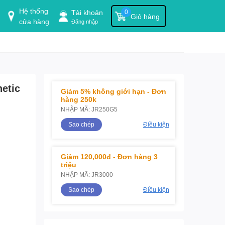
Hệ thống
Tài khoản
0
Giỏ hàng
cửa hàng
Đăng nhập
etic
Giảm 5% không giới hạn - Đơn
hàng 250k
NHẬP MÃ: JR250G5
Sao chép
Điều kiện
Giảm 120,000đ - Đơn hàng 3
triệu
NHẬP MÃ: JR3000
Sao chép
Điều kiện