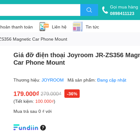
Gọi mua hàng
0898411123
khoản thanh toán
Liên hệ
Tin tức
-ZS356 Magnetic Car Phone Mount
Giá đỡ điện thoại Joyroom JR-ZS356 Magn
Car Phone Mount
Thương hiệu:
JOYROOM
Mã sản phẩm:
Đang cập nhật
179.000₫
279.000₫
-36%
(Tiết kiệm:
100.000₫
)
Mua trả sau 0 ₫ với