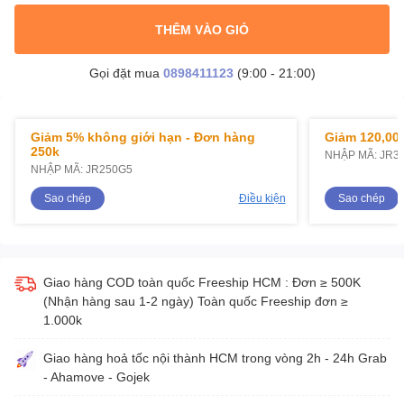
THÊM VÀO GIỎ
Gọi đặt mua
0898411123
(9:00 - 21:00)
Giảm 5% không giới hạn - Đơn hàng
Giảm 120,000
250k
NHẬP MÃ: JR3
NHẬP MÃ: JR250G5
Sao chép
Điều kiện
Sao chép
Giao hàng COD toàn quốc Freeship HCM : Đơn ≥ 500K
(Nhận hàng sau 1-2 ngày) Toàn quốc Freeship đơn ≥
1.000k
Giao hàng hoả tốc nội thành HCM trong vòng 2h - 24h Grab
- Ahamove - Gojek