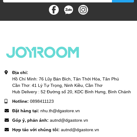
Thời gian sạc: khoảng 2h
Thời gian chờ (kết nối): khoảng 30 ngày
Thời gian sử dụng điển hình: khoảng 18 ngày
Chế độ sạc: sạc từ tính
Đầu vào sạc: 5V
⎓
500mA
Chất liệu dây đeo: silicone tặng kèm dây kim loại
Kích thước băng tần: 2402MHz-2480MHz
Địa chỉ:
Hồ Chí Minh: 76 Lũy Bán Bích, Tân Thới Hòa, Tân Phú
Kích thước cổ tay áp dụng:47.5*11.3mm
Cần Thơ: 41 Lý Tự Trọng, Ninh Kiều, Cần Thơ
Hub Delivery : 52 Đường số 20, KDC Bình Hưng, Bình Chánh
Chất liệu thân máy: vỏ trên: hợp kim kẽm; vỏ cơ sở: PC + ABS
Hotline:
0898411123
Trọng lượng: khoảng 63g
Đặt hàng tại:
nhu.th@dgastore.vn
Sản xuất tại Trung Quốc
Góp ý, phản ánh:
autnd@dgastore.vn
3. HÌNH ẢNH SẢN PHẨM
Hợp tác với chúng tôi:
autnd@dgastore.vn