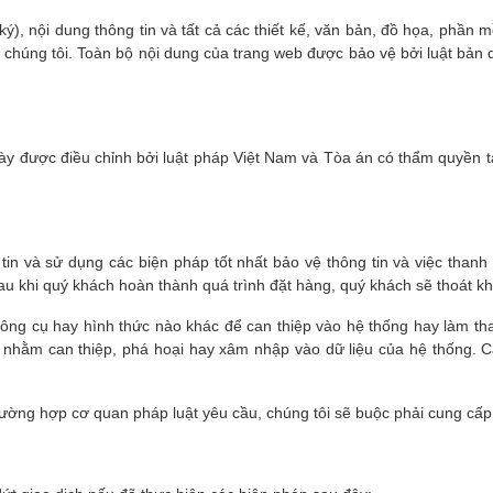
ý), nội dung thông tin và tất cả các thiết kế, văn bản, đồ họa, phần
húng tôi. Toàn bộ nội dung của trang web được bảo vệ bởi luật bản
ày được điều chỉnh bởi luật pháp Việt Nam và Tòa án có thẩm quyền tạ
 tin và sử dụng các biện pháp tốt nhất bảo vệ thông tin và việc than
u khi quý khách hoàn thành quá trình đặt hàng, quý khách sẽ thoát kh
ông cụ hay hình thức nào khác để can thiệp vào hệ thống hay làm tha
o nhằm can thiệp, phá hoại hay xâm nhập vào dữ liệu của hệ thống. C
rường hợp cơ quan pháp luật yêu cầu, chúng tôi sẽ buộc phải cung cấp