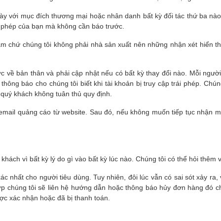
ày với mục đích thương mại hoặc nhân danh bất kỳ đối tác thứ ba nà
ấy phép của bạn mà không cần báo trước.
ẩm chứ chúng tôi không phải nhà sản xuất nên những nhận xét hiển thị
ực về bản thân và phải cập nhật nếu có bất kỳ thay đổi nào. Mỗi người
ông báo cho chúng tôi biết khi tài khoản bị truy cập trái phép. Chúng
o quý khách không tuân thủ quy định.
 email quảng cáo từ website. Sau đó, nếu không muốn tiếp tục nhận m
hách vì bất kỳ lý do gì vào bất kỳ lúc nào. Chúng tôi có thể hỏi thêm v
xác nhất cho người tiêu dùng. Tuy nhiên, đôi lúc vẫn có sai sót xảy ra
 hợp chúng tôi sẽ liên hệ hướng dẫn hoặc thông báo hủy đơn hàng đó c
c xác nhận hoặc đã bị thanh toán.