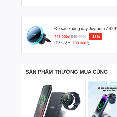
Đế sạc không dây Joyroom ZS291
449.000₫
549.000₫
-18%
(Tiết kiệm:
100.000₫
)
SẢN PHẨM THƯỜNG MUA CÙNG