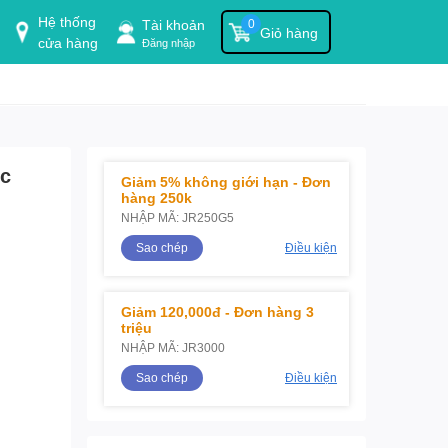
Hệ thống
Tài khoản
0
Giỏ hàng
cửa hàng
Đăng nhập
ic
Giảm 5% không giới hạn - Đơn
hàng 250k
NHẬP MÃ: JR250G5
Sao chép
Điều kiện
Giảm 120,000đ - Đơn hàng 3
triệu
NHẬP MÃ: JR3000
Sao chép
Điều kiện