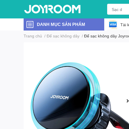
DANH MỤC SẢN PHẨM
Tài 
Trang chủ
/
Đế sạc không dây
/
Đế sạc không dây Joyro