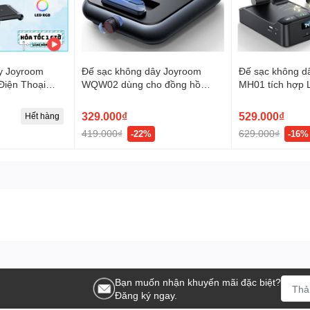
y Joyroom
Đế sạc không dây Joyroom
Đế sạc không d
iện Thoại
WQW02 dùng cho đồng hồ
MH01 tích hợp 
ai Nghe sạc
thông minh Wireless Galaxy
Speaker with P
c 3 thiết bị
Samsung Watch Charger
329.000₫
529.000₫
Hết hàng
419.000₫
629.000₫
-22%
-16%
Bạn muốn nhận khuyến mãi đặc biệt?
Đăng ký ngay.