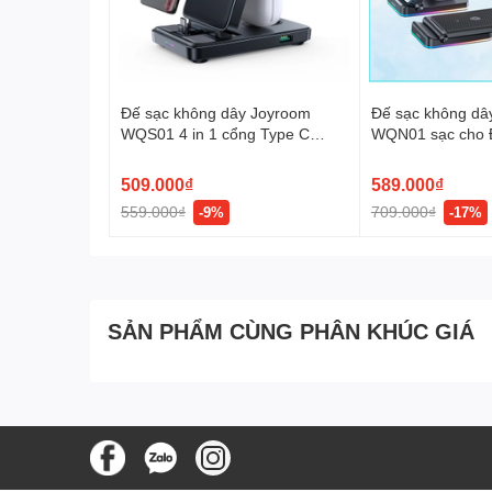
Đế sạc không dây Joyroom
Đế sạc không dâ
WQS01 4 in 1 cổng Type C
WQN01 sạc cho Đ
dùng cho điện thoại Samsung,
Apple Watch và T
Android Magnetic Charging
không dây cùng lú
509.000₫
589.000₫
Station for phone for watch for
559.000₫
709.000₫
-9%
-17%
earphone
SẢN PHẨM CÙNG PHÂN KHÚC GIÁ