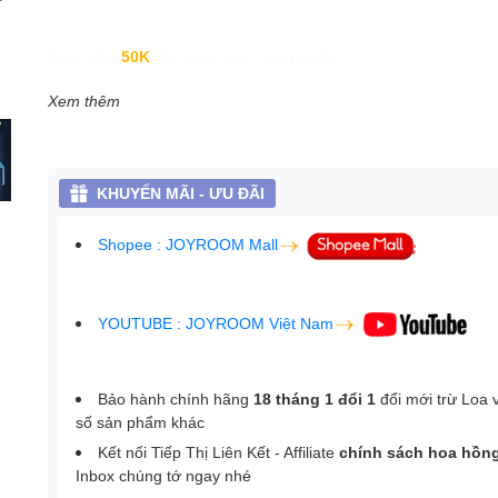
Giảm đến
50K
khi thanh toán qua Fundiin.
Xem thêm
KHUYẾN MÃI - ƯU ĐÃI
Shopee : JOYROOM Mall
YOUTUBE : JOYROOM Việt Nam
Bảo hành chính hãng
18 tháng 1 đổi 1
đổi mới trừ Loa 
số sản phẩm khác
Kết nối Tiếp Thị Liên Kết - Affiliate
chính sách hoa hồn
Inbox chúng tớ ngay nhé