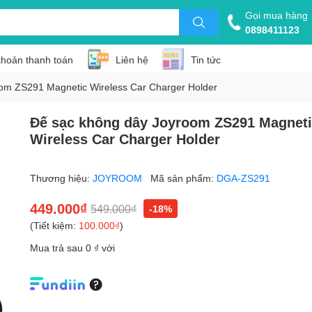
Gọi mua hàng
0898411123
khoản thanh toán
Liên hệ
Tin tức
om ZS291 Magnetic Wireless Car Charger Holder
Đế sạc không dây Joyroom ZS291 Magnet
Wireless Car Charger Holder
Thương hiệu:
JOYROOM
Mã sản phẩm:
DGA-ZS291
449.000₫
549.000₫
-18%
(Tiết kiệm:
100.000₫
)
Mua trả sau 0 ₫ với