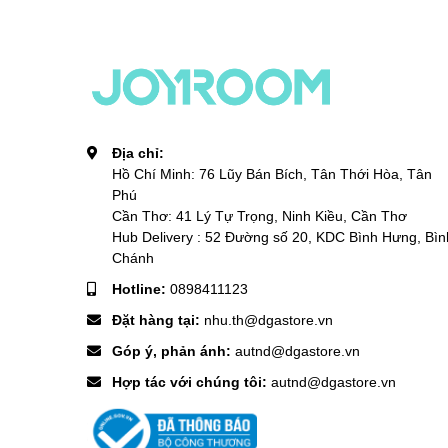
Địa chỉ:
Hồ Chí Minh: 76 Lũy Bán Bích, Tân Thới Hòa, Tân
Phú
Cần Thơ: 41 Lý Tự Trọng, Ninh Kiều, Cần Thơ
Hub Delivery : 52 Đường số 20, KDC Bình Hưng, Bìn
Chánh
Hotline:
0898411123
Đặt hàng tại:
nhu.th@dgastore.vn
Góp ý, phản ánh:
autnd@dgastore.vn
Hợp tác với chúng tôi:
autnd@dgastore.vn