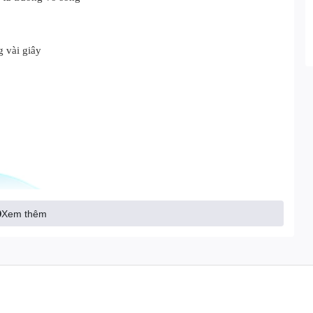
g vài giây
Xem thêm