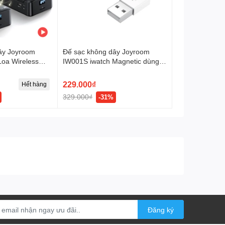
ây Joyroom
Đế sạc không dây Joyroom
Loa Wireless
IW001S iwatch Magnetic dùng
hone Holder
cho đồng hồ thông minh, Apple
Watch
229.000₫
Hết hàng
329.000₫
-31%
Đăng ký