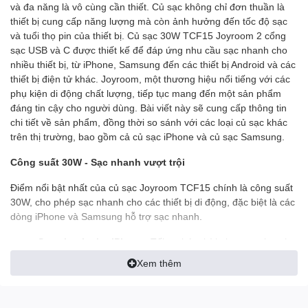
và đa năng là vô cùng cần thiết. Củ sạc không chỉ đơn thuần là
thiết bị cung cấp năng lượng mà còn ảnh hưởng đến tốc độ sạc
và tuổi thọ pin của thiết bị. Củ sạc 30W TCF15 Joyroom 2 cổng
sạc USB và C được thiết kế để đáp ứng nhu cầu sạc nhanh cho
nhiều thiết bị, từ iPhone, Samsung đến các thiết bị Android và các
thiết bị điện tử khác. Joyroom, một thương hiệu nổi tiếng với các
phụ kiện di động chất lượng, tiếp tục mang đến một sản phẩm
đáng tin cậy cho người dùng. Bài viết này sẽ cung cấp thông tin
chi tiết về sản phẩm, đồng thời so sánh với các loại củ sạc khác
trên thị trường, bao gồm cả củ sạc iPhone và củ sạc Samsung.
Công suất 30W - Sạc nhanh vượt trội
Điểm nổi bật nhất của củ sạc Joyroom TCF15 chính là công suất
30W, cho phép sạc nhanh cho các thiết bị di động, đặc biệt là các
dòng iPhone và Samsung hỗ trợ sạc nhanh.
Sạc nhanh cho iPhone:
Tối ưu hóa thời gian sạc cho các
dòng iPhone từ iPhone 8 trở lên, đặc biệt là các dòng
Xem thêm
iPhone 12, 13, 14 và các phiên bản Pro.
Sạc nhanh cho Samsung:
Hỗ trợ sạc nhanh cho các
dòng Samsung Galaxy, Note và các thiết bị Android khác