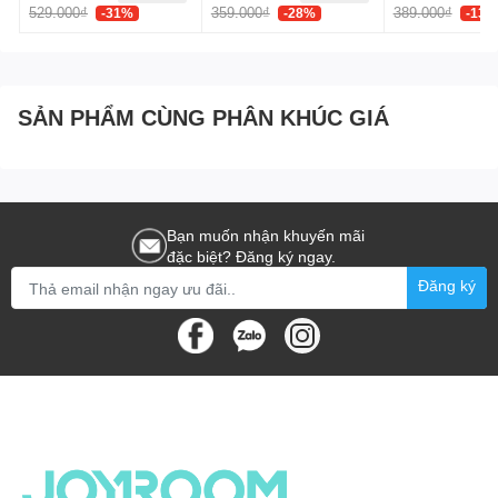
iPhone
529.000₫
359.000₫
389.000₫
-31%
-28%
-13%
công tác hoặc sử dụng hàng ngày.
Kiểu dáng hiện đại:
Thiết kế tinh tế, phù hợp với nhiều
phong cách.
Công nghệ an toàn và bảo vệ
SẢN PHẨM CÙNG PHÂN KHÚC GIÁ
Joyroom TCF15 được trang bị các công nghệ bảo vệ an toàn,
giúp ngăn ngừa các sự cố như quá dòng, quá áp, quá nhiệt và
ngắn mạch, bảo vệ thiết bị của bạn trong quá trình sạc.
Bảo vệ quá dòng:
Ngăn chặn dòng điện vượt quá mức
Bạn muốn nhận khuyến mãi
cho phép, tránh gây hại cho pin.
đặc biệt? Đăng ký ngay.
Bảo vệ quá áp:
Ngăn chặn điện áp quá cao, bảo vệ thiết
Đăng ký
bị khỏi bị cháy nổ.
Bảo vệ quá nhiệt:
Ngăn chặn nhiệt độ tăng quá cao trong
quá trình sạc.
Bảo vệ ngắn mạch:
Ngăn chặn các sự cố ngắn mạch gây
nguy hiểm.
So sánh với củ sạc iPhone và củ sạc Samsung
So với củ sạc iPhone:
Củ sạc Joyroom TCF15 cung cấp