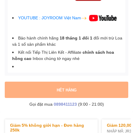
YOUTUBE : JOYROOM Việt Nam
Bảo hành chính hãng
18 tháng 1 đổi 1
đổi mới trừ Loa
và 1 số sản phẩm khác
Kết nối Tiếp Thị Liên Kết - Affiliate
chính sách hoa
hồng cao
Inbox chúng tớ ngay nhé
HẾT HÀNG
Gọi đặt mua
0898411123
(9:00 - 21:00)
Giảm 5% không giới hạn - Đơn hàng
Giảm 120,000
250k
NHẬP MÃ: JR3