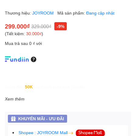
Thương hiệu:
JOYROOM
Mã sản phẩm:
Đang cập nhật
299.000₫
329.000₫
-9%
(Tiết kiệm:
30.000₫
)
Mua trả sau 0 ₫ với
Giảm đến
50K
khi thanh toán qua Fundiin.
Xem thêm
KHUYẾN MÃI - ƯU ĐÃI
Shopee : JOYROOM Mall