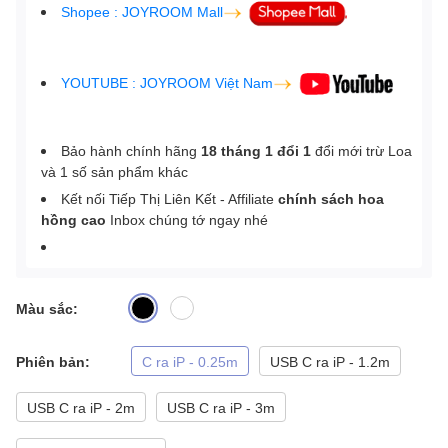
Shopee : JOYROOM Mall
YOUTUBE : JOYROOM Việt Nam
Bảo hành chính hãng
18 tháng 1 đổi 1
đổi mới trừ Loa
và 1 số sản phẩm khác
Kết nối Tiếp Thị Liên Kết - Affiliate
chính sách hoa
hồng cao
Inbox chúng tớ ngay nhé
Màu sắc:
Phiên bản:
C ra iP - 0.25m
USB C ra iP - 1.2m
USB C ra iP - 2m
USB C ra iP - 3m