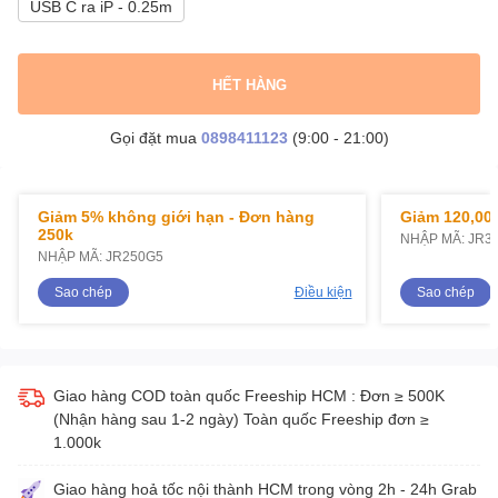
USB C ra iP - 0.25m
HẾT HÀNG
Gọi đặt mua
0898411123
(9:00 - 21:00)
Giảm 5% không giới hạn - Đơn hàng
Giảm 120,000
250k
NHẬP MÃ: JR3
NHẬP MÃ: JR250G5
Sao chép
Điều kiện
Sao chép
Giao hàng COD toàn quốc Freeship HCM : Đơn ≥ 500K
(Nhận hàng sau 1-2 ngày) Toàn quốc Freeship đơn ≥
1.000k
Giao hàng hoả tốc nội thành HCM trong vòng 2h - 24h Grab