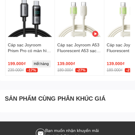
Cáp sạc Joyroom
Cáp sạc Joyroom A53
Cáp sạc Joyr
Prism Pro có màn hình
Fluorescent A53 sạc
Fluorescent A
hiển thị công suất ,
nhanh 60W truyền dữ
nhanh 30W tr
truyền data
liệu C to C dùng cho
liệu C to Ligh
199.000₫
139.000₫
139.000₫
Hết hàng
H
iPhone, iPad
cho iPhone, iP
239.000₫
189.000₫
189.000₫
-17%
-27%
-27%
SẢN PHẨM CÙNG PHÂN KHÚC GIÁ
Bạn muốn nhận khuyến mãi