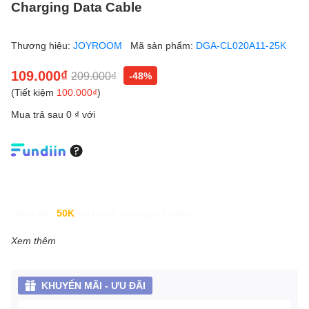
Charging Data Cable
Thương hiệu:
JOYROOM
Mã sản phẩm:
DGA-CL020A11-25K
109.000₫
209.000₫
-48%
(Tiết kiệm
100.000₫
)
Mua trả sau 0 ₫ với
Giảm đến
50K
khi thanh toán qua Fundiin.
Xem thêm
KHUYẾN MÃI - ƯU ĐÃI