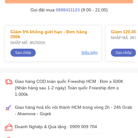
Gọi đặt mua
0898411123
(9:00 - 21:00)
Giảm 5% không giới hạn - Đơn hàng
Giảm 120,000
250k
NHẬP MÃ: JR3
NHẬP MÃ: JR250G5
Sao chép
Điều kiện
Sao chép
Giao hàng COD toàn quốc Freeship HCM : Đơn ≥ 500K
(Nhận hàng sau 1-2 ngày) Toàn quốc Freeship đơn ≥
1.000k
Giao hàng hoả tốc nội thành HCM trong vòng 2h - 24h Grab
- Ahamove - Gojek
Doanh Nghiệp & Quà tặng : 0909 009 704