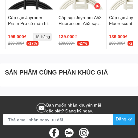
Cáp sạc Joyroom
Cáp sạc Joyroom A53
Cáp sạc Joyr
Prism Pro có màn hình
Fluorescent A53 sạc
Fluorescent A
hiển thị công suất ,
nhanh 60W truyền dữ
nhanh 30W tr
truyền data
liệu C to C dùng cho
liệu C to Ligh
199.000₫
139.000₫
139.000₫
Hết hàng
H
iPhone, iPad
cho iPhone, iP
239.000₫
189.000₫
189.000₫
-17%
-27%
-27%
SẢN PHẨM CÙNG PHÂN KHÚC GIÁ
Bạn muốn nhận khuyến mãi
đặc biệt? Đăng ký ngay.
Đăng ký