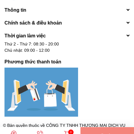
Thông tin
Chính sách & điều khoản
Thời gian làm việc
Thứ 2 - Thứ 7: 08:30 - 20:00
Chủ nhật: 09:00 - 12:00
Phương thức thanh toán
© Bản quyền thuộc về
CÔNG TY TNHH THƯƠNG MẠI DỊCH VỤ
CÔNG NGHỆ DGA - MST: 0317479060 Cấp ngày 19/09/2022 tại
0