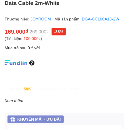
Data Cable 2m-White
Thương hiệu:
JOYROOM
Mã sản phẩm:
DGA-CC100A13-2W
169.000₫
269.000₫
-38%
(Tiết kiệm
100.000₫
)
Mua trả sau 0 ₫ với
Giảm đến
50K
khi thanh toán qua Fundiin.
Xem thêm
KHUYẾN MÃI - ƯU ĐÃI