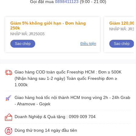
Gọi đặt mua
0898411123
(9:00 - 21:00)
Giảm 5% không giới hạn - Đơn hàng
Giảm 120,000
250k
NHẬP MÃ: JR3
NHẬP MÃ: JR250G5
Sao chép
Điều kiện
Sao chép
Giao hàng COD toàn quốc Freeship HCM : Đơn ≥ 500K
(Nhận hàng sau 1-2 ngày) Toàn quốc Freeship đơn ≥
1.000k
Giao hàng hoả tốc nội thành HCM trong vòng 2h - 24h Grab
- Ahamove - Gojek
Doanh Nghiệp & Quà tặng : 0909 009 704
Dùng thử trong 14 ngày đầu tiên