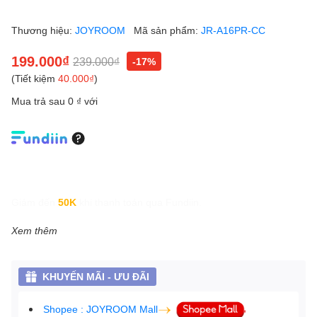
Thương hiệu:
JOYROOM
Mã sản phẩm:
JR-A16PR-CC
199.000₫
239.000₫
-17%
(Tiết kiệm
40.000₫
)
Mua trả sau 0 ₫ với
Giảm đến
50K
khi thanh toán qua Fundiin.
Xem thêm
KHUYẾN MÃI - ƯU ĐÃI
Shopee : JOYROOM Mall