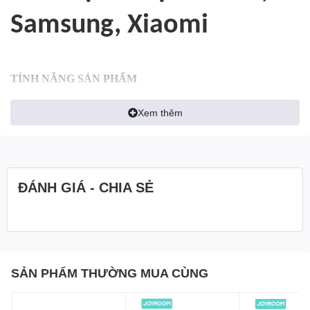
Samsung, Xiaomi
TÍNH NĂNG SẢN PHẨM
1. Một cáp cho hầu như tất cả các thiết bị của bạn
Xem thêm
2. Dòng điện lớn 3.5A, sạc nhanh an toàn, không gây hại cho
điện thoại của bạn
3. Bện nylon chính xác, mềm mại khi chạm vào
ĐÁNH GIÁ - CHIA SẺ
4. Đầu nối mạ vàng, chống oxy hóa, cứng hơn và bền hơn
Sản xuất tại Trung Quốc
HÌNH ẢNH SẢN PHẨM
SẢN PHẨM THƯỜNG MUA CÙNG
THÔNG SỐ KỸ THUẬT