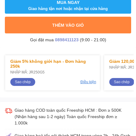
MUA NGAY
Giao hàng tận nơi hoặc nhận tại cửa hàng
THÊM VÀO GIỎ
Gọi đặt mua
0898411123
(9:00 - 21:00)
Giảm 5% không giới hạn - Đơn hàng
Giảm 120,000
250k
NHẬP MÃ: JR3
NHẬP MÃ: JR250G5
Sao chép
Điều kiện
Sao chép
Giao hàng COD toàn quốc Freeship HCM : Đơn ≥ 500K
(Nhận hàng sau 1-2 ngày) Toàn quốc Freeship đơn ≥
1.000k
Giao hàng hoả tốc nội thành HCM trong vòng 2h - 24h Grab