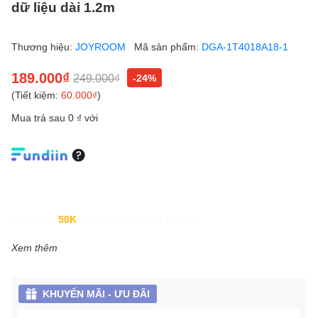
dữ liệu dài 1.2m
Thương hiệu:
JOYROOM
Mã sản phẩm:
DGA-1T4018A18-1
189.000₫
249.000₫
-24%
(Tiết kiệm:
60.000₫
)
Mua trả sau 0 ₫ với
Giảm đến
50K
khi thanh toán qua Fundiin.
Xem thêm
KHUYẾN MÃI - ƯU ĐÃI