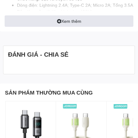
Dòng điện: Lightning 2.4A; Type-C 2A; Micro 2A; Tổng 3.5A
Tốc độ truyền dữ liệu: Lightning 480Mbps
Chất liệu: Hợp kim nhôm + dây cáp bện
Xem thêm
Chiều dài: 1.2m
Sản xuất tại Trung Quốc
ĐÁNH GIÁ - CHIA SẺ
SẢN PHẨM THƯỜNG MUA CÙNG