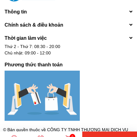
Thông tin
Chính sách & điều khoản
Thời gian làm việc
Thứ 2 - Thứ 7: 08:30 - 20:00
Chủ nhật: 09:00 - 12:00
Phương thức thanh toán
© Bản quyền thuộc về
CÔNG TY TNHH THƯƠNG MẠI DỊCH VỤ
CÔNG NGHỆ DGA - MST: 0317479060 Cấp ngày 19/09/2022 tại
0