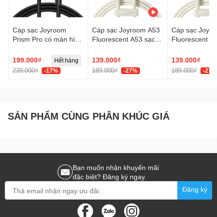
Cáp sạc Joyroom
Cáp sạc Joyroom A53
Cáp sạc Joyr
Prism Pro có màn hình
Fluorescent A53 sạc
Fluorescent A
hiển thị công suất ,
nhanh 60W truyền dữ
nhanh 30W tr
truyền data
liệu C to C dùng cho
liệu C to Ligh
199.000₫
139.000₫
139.000₫
Hết hàng
H
iPhone, iPad
cho iPhone, iP
239.000₫
189.000₫
189.000₫
-17%
-27%
-27%
SẢN PHẨM CÙNG PHÂN KHÚC GIÁ
Bạn muốn nhận khuyến mãi
đặc biệt? Đăng ký ngay.
Đăng ký