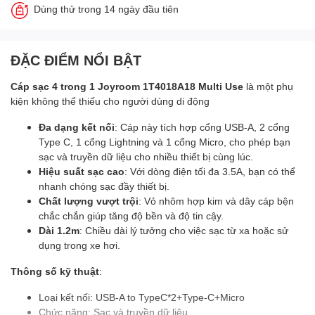
Dùng thử trong 14 ngày đầu tiên
ĐẶC ĐIỂM NỔI BẬT
Cáp sạc 4 trong 1 Joyroom 1T4018A18 Multi Use
là một phụ
kiện không thể thiếu cho người dùng di động
Đa dạng kết nối
: Cáp này tích hợp cổng USB-A, 2 cổng
Type C, 1 cổng Lightning và 1 cổng Micro, cho phép bạn
sạc và truyền dữ liệu cho nhiều thiết bị cùng lúc.
Hiệu suất sạc cao
: Với dòng điện tối đa 3.5A, bạn có thể
nhanh chóng sạc đầy thiết bị.
Chất lượng vượt trội
: Vỏ nhôm hợp kim và dây cáp bện
chắc chắn giúp tăng độ bền và độ tin cậy.
Dài 1.2m
: Chiều dài lý tưởng cho việc sạc từ xa hoặc sử
dụng trong xe hơi.
Thông số kỹ thuật
:
Loại kết nối: USB-A to TypeC*2+Type-C+Micro
Chức năng: Sạc và truyền dữ liệu