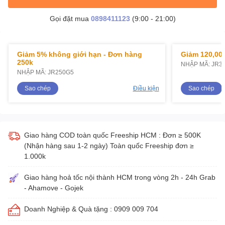
Gọi đặt mua
0898411123
(9:00 - 21:00)
Giảm 5% không giới hạn - Đơn hàng
Giảm 120,000
250k
NHẬP MÃ: JR3
NHẬP MÃ: JR250G5
Sao chép
Điều kiện
Sao chép
Giao hàng COD toàn quốc Freeship HCM : Đơn ≥ 500K
(Nhận hàng sau 1-2 ngày) Toàn quốc Freeship đơn ≥
1.000k
Giao hàng hoả tốc nội thành HCM trong vòng 2h - 24h Grab
- Ahamove - Gojek
Doanh Nghiệp & Quà tặng : 0909 009 704