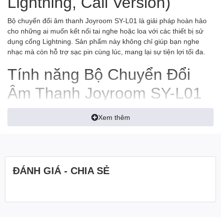
Lightning, Call Version)
Bộ chuyển đổi âm thanh Joyroom SY-L01 là giải pháp hoàn hảo
cho những ai muốn kết nối tai nghe hoặc loa với các thiết bị sử
dụng cổng Lightning. Sản phẩm này không chỉ giúp bạn nghe
nhạc mà còn hỗ trợ sạc pin cùng lúc, mang lại sự tiện lợi tối đa.
Tính năng Bộ Chuyển Đổi
Âm Thanh Joyroom SY-L01
Audio-Transfer Series 2-in-1
Xem thêm
(Lightning to 3.5mm +
Lightning, Call Version)
Chuyển đổi âm thanh và sạc cùng lúc
ĐÁNH GIÁ - CHIA SẺ
Với cổng Lightning kép, bạn có thể vừa nghe nhạc vừa sạc pin
mà không gặp bất kỳ trở ngại nào.
Chất lượng âm thanh cao cấp