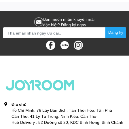
(Lightning to 3.5mm +
Lightning, Call Version)
Bạn muốn nhận khuyến mãi
đặc biệt? Đăng ký ngay.
Đăng ký
Địa chỉ:
Hồ Chí Minh: 76 Lũy Bán Bích, Tân Thới Hòa, Tân Phú
Cần Thơ: 41 Lý Tự Trọng, Ninh Kiều, Cần Thơ
Hub Delivery : 52 Đường số 20, KDC Bình Hưng, Bình Chánh