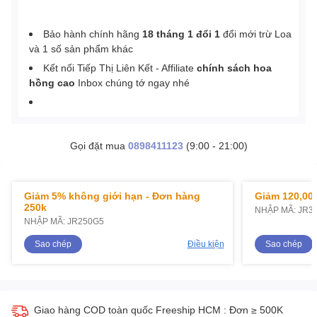
Bảo hành chính hãng
18 tháng 1 đổi 1
đổi mới trừ Loa
và 1 số sản phẩm khác
Kết nối Tiếp Thị Liên Kết - Affiliate
chính sách hoa
hồng cao
Inbox chúng tớ ngay nhé
Gọi đặt mua
0898411123
(9:00 - 21:00)
Giảm 5% không giới hạn - Đơn hàng
Giảm 120,000
250k
NHẬP MÃ: JR3
NHẬP MÃ: JR250G5
Sao chép
Điều kiện
Sao chép
Giao hàng COD toàn quốc Freeship HCM : Đơn ≥ 500K